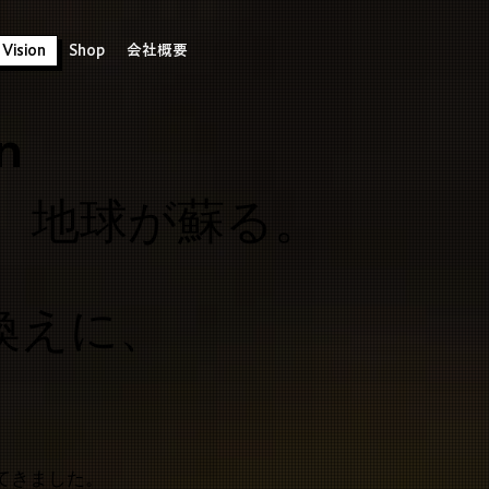
 Vision
Shop
会社概要
n
、地球が蘇る。
換えに、
てきました。