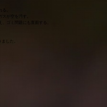
れる。
ガスが空を汚す。
え、ゴミ問題にも直面する。
きました。