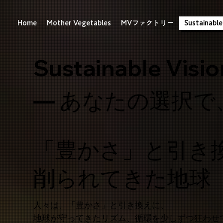
Home
Mother Vegetables
MVファクトリー
Sustainable
Sustainable Visio
— あなたの選択で
「豊かさ」と引き
削られてきた地球
人々は、「豊かさ」と引き換えに、
地球が守ってきたリズム、循環を少しずつ狂わせ