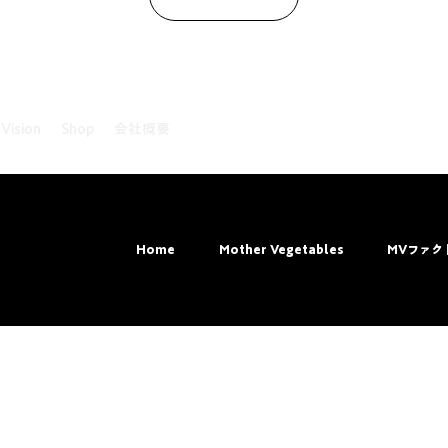
 Vision
Shop
会社概要
ved.
Home
Mother Vegetables
MVファク