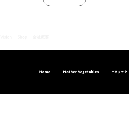
 Vision
Shop
会社概要
ved.
Home
Mother Vegetables
MVファク